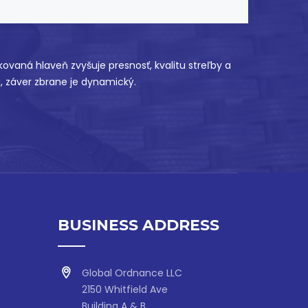
vaná hlaveň zvyšuje presnosť, kvalitu streľby a
, záver zbrane je dynamický.
BUSINESS ADDRESS
Global Ordnance LLC
2150 Whitfield Ave
Building A & B