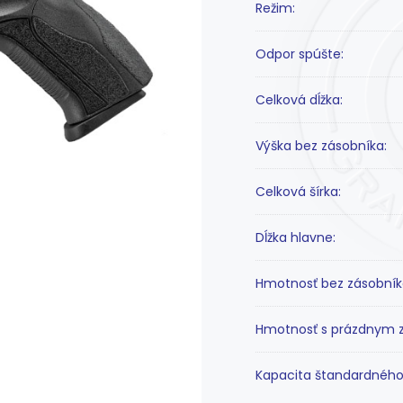
Režim:
Odpor spúšte:
Celková dĺžka:
Výška bez zásobníka:
Celková šírka:
Dĺžka hlavne:
Hmotnosť bez zásobník
Hmotnosť s prázdnym 
Kapacita štandardného