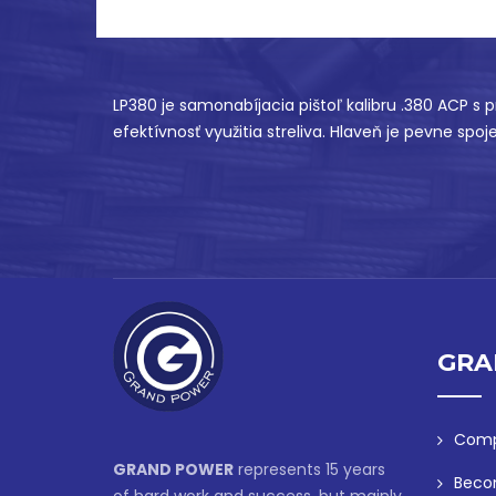
LP380 je samonabíjacia pištoľ kalibru .380 ACP s
efektívnosť využitia streliva. Hlaveň je pevne 
GRA
Comp
GRAND POWER
represents 15 years
Beco