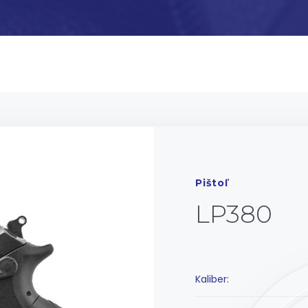
Pištoľ
LP380
Kaliber: