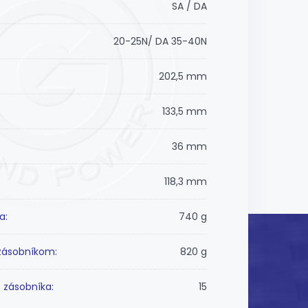
SA / DA
20-25N/ DA 35-40N
202,5 mm
133,5 mm
36 mm
118,3 mm
a:
740 g
zásobníkom:
820 g
 zásobníka:
15