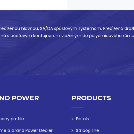
 predĺženou hlavňou, SA/DA spúšťovým systémom. Predĺžená drážko
spojená s oceľovým kontajnerom vloženým do polyamidového rámu
ND POWER
PRODUCTS
any profile
Pistols
me a Grand Power Dealer
Stribog line