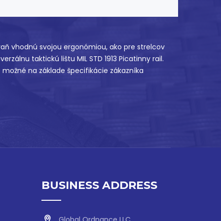
raň vhodnú svojou ergonómiou, ako pre strelcov
rzálnu taktickú lištu MIL STD 1913 Picatinny rail.
e možné na základe špecifikácie zákazníka
BUSINESS ADDRESS
Global Ordnance LLC