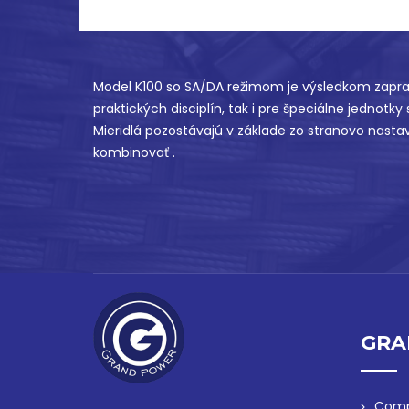
Model K100 so SA/DA režimom je výsledkom zaprac
praktických disciplín, tak i pre špeciálne jednotky
Mieridlá pozostávajú v základe zo stranovo nasta
kombinovať .
GRA
Comp