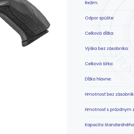
Režim:
Odpor spúšte:
Celková dĺžka:
Výška bez zásobníka:
Celková šírka:
Dĺžka hlavne:
Hmotnosť bez zásobník
Hmotnosť s prázdnym 
Kapacita štandardného