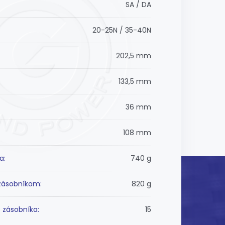
SA / DA
20-25N / 35-40N
202,5 mm
133,5 mm
36 mm
108 mm
a:
740 g
zásobníkom:
820 g
 zásobníka:
15