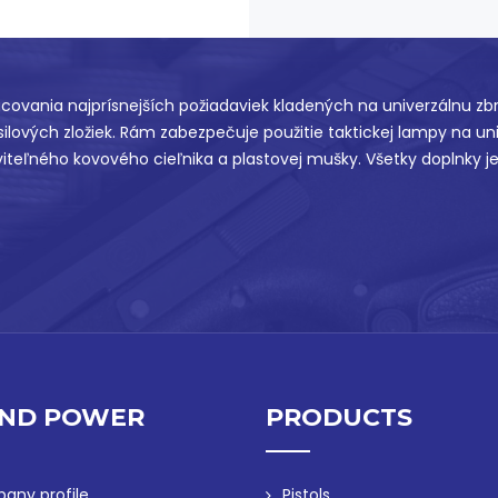
ovania najprísnejších požiadaviek kladených na univerzálnu zb
 silových zložiek. Rám zabezpečuje použitie taktickej lampy na unive
viteľného kovového cieľnika a plastovej mušky. Všetky doplnky j
ND POWER
PRODUCTS
any profile
Pistols